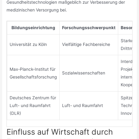
Gesundheitstechnologien maßgeblich zur Verbesserung der
medizinischen Versorgung bei.
Bildungseinrichtung
Forschungsschwerpunkt
Besonde
Starke V
Universität zu Köln
Vielfältige Fachbereiche
Drittmitt
Interdisz
Max-Planck-Institut für
Projekte,
Sozialwissenschaften
Gesellschaftsforschung
internati
Kooperat
Deutsches Zentrum für
Spitzenf
Luft- und Raumfahrt
Luft- und Raumfahrt
Technolo
(DLR)
Innovati
Einfluss auf Wirtschaft durch