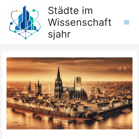
Zum
Städte im
Inhalt
Wissenschaft
springen
Main
sjahr
Men