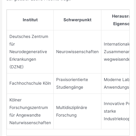
Herausrag
Institut
Schwerpunkt
Eigenscha
Deutsches Zentrum
für
Internationale
Neurodegenerative
Neurowissenschaften
Zusammenarbeit
Erkrankungen
wegweisende F
(DZNE)
Praxisorientierte
Moderne Labore
Fachhochschule Köln
Studiengänge
Anwendungsorie
Kölner
Innovative Proje
Forschungszentrum
Multidisziplinäre
starke
für Angewandte
Forschung
Industriekooper
Naturwissenschaften