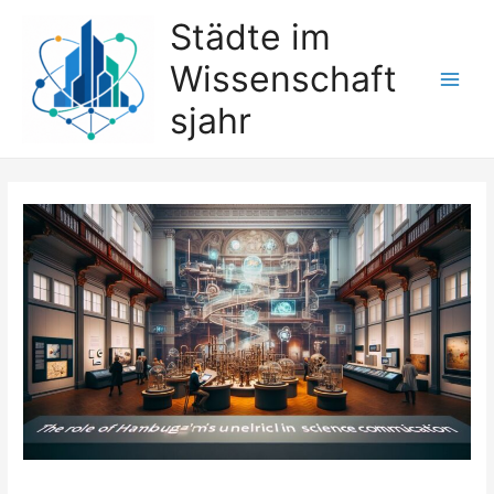
Zum
Städte im
Inhalt
Wissenschaft
springen
Main
sjahr
Men